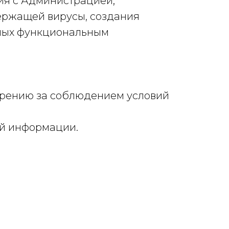
ия с Администрацией;
ержащей вирусы, создания
нных функциональным
трению за соблюдением условий
ой информации.