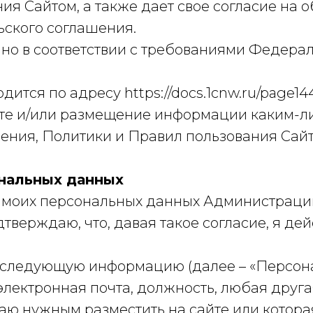
я Сайтом, а также дает свое согласие на 
ьского соглашения.
 в соответствии с требованиями Федеральн
ится по адресу https://docs.1cnw.ru/page14
йте и/или размещение информации каким-л
ния, Политики и Правил пользования Сайт
ональных данных
у моих персональных данных Администраци
подтверждаю, что, давая такое согласие, я де
 следующую информацию (далее – «Персона
, электронная почта, должность, любая дру
таю нужным разместить на сайте или котор