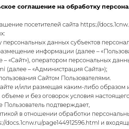
ское соглашение на обработку персон
шение посетителей сайта https://docs.1cnw.
х:
у персональных данных субъектов персона
размещение информации (далее – «Пользова
лее – «Сайт»), оператором персональных дан
omi (далее – «Администрация Сайта»);
пользования Сайтом Пользователями.
Сайте и/или размещая каким-либо образом
 объеме и без оговорок условия настоящего
е Пользователь подтверждает,
итикой в отношении обработки персональны
s://docs.1cnw.ru/page144912596.html и вход