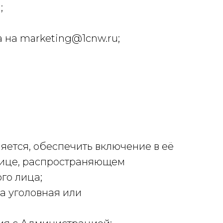
;
 на marketing@1cnw.ru;
ется, обеспечить включение в её
лице, распространяющем
го лица;
а уголовная или