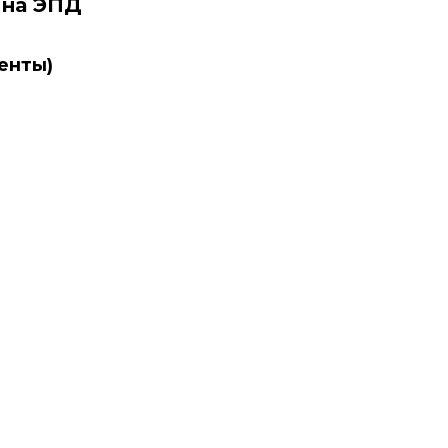
 на ЭПД
енты)